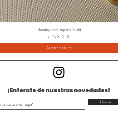
Bandeja para copetin/sushi
Precio
UYU 320.00
Agregar al carrito
¡Enterate de nuestras novedades!
Unirse