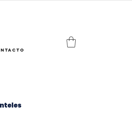
NTACTO
nteles
cio