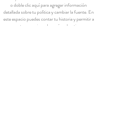
o doble clic aquí para agregar información
detallada sobre tu política y cambiar la fuente. En
este espacio puedes contar tu historia y permitir a
tus usuarios saber más sobre ti.
¡Enterate de nuestras
novedades!
Unirse